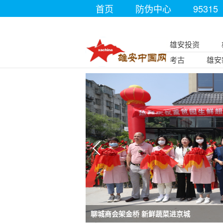
首页
防伪中心
95315
雄安投资
考古
雄安
聊城商会架金桥 新鲜蔬菜进京城