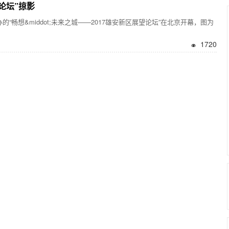
论坛”掠影
&middot;未来之城——2017雄安新区展望论坛”在北京开幕，图为
1720