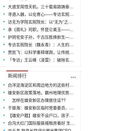
大道至简悟天机，三十载易路铸泰斗——专访当代国学泰斗、易量子老师王开勇
寻道入器，以化育心——专访玄贶道人：中华文创之根，尽在“道”中
访无为学院玄贶院长：以“无为”之智，破压胜之局——探寻文创传承的千年回响
承《周礼》司职，怀昆仑美玉——专访易学专家、茅山上清派79代弟子司瑶
护阴宅安子孙，千古压胜焕新生——探访厌胜文化的现代传承与无为学院文创的破局之路
专访玄贶院长（魏永青）：人生的最高智慧是无为！
贾凯飞：以科学重释堪舆，让传统智慧在钢筋水泥中“去魅”新生——记北京国培世纪教育科学技术院咸阳市分院院长贾凯飞
「专访」王云峰（凌雲）：破除玄学迷雾，融通古今之境——专访北京国培世纪教育科学技术院山东济南市分院长
...
新闻排行
白洋淀海淀区和周边地方的这些村庄很可能要搬迁
雄安新区政策落地，霸州地理优势凸显
怎样在雄安新区办理居住证??
于振海：雄安新区临时党委委员、筹备工作委员会副主任
【雄安户籍】雄安不设户口，孩子凭居住证就近入学
白沟大红门国际服装城租房看好 生意惨淡
内丘县 副县长路阔与翼米集团CEO祝焱共同考察雄安新区