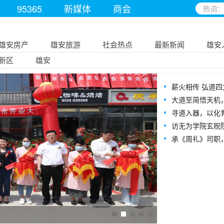
95365
新媒体
商会
雄安房产
雄安旅游
社会热点
最新新闻
雄安
新区
雄安
薪火相传 弘道
大道至简悟天机
寻道入器，以化
访无为学院玄贶院
承《周礼》司职
易羊：“雄安新”区