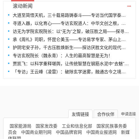
...
滚动新闻
大道至简悟天机，三十载易路铸泰斗——专访当代国学泰斗、易量子老师王开勇
寻道入器，以化育心——专访玄贶道人：中华文创之根，尽在“道”中
访无为学院玄贶院长：以“无为”之智，破压胜之局——探寻文创传承的千年回响
承《周礼》司职，怀昆仑美玉——专访易学专家、茅山上清派79代弟子司瑶
护阴宅安子孙，千古压胜焕新生——探访厌胜文化的现代传承与无为学院文创的破局之路
专访玄贶院长（魏永青）：人生的最高智慧是无为！
贾凯飞：以科学重释堪舆，让传统智慧在钢筋水泥中“去魅”新生——记北京国培世纪教育科学技术院咸阳市分院院长贾凯飞
「专访」王云峰（凌雲）：破除玄学迷雾，融通古今之境——专访北京国培世纪教育科学技术院山东济南市分院长
友情链接
合作伙伴
申请连接
国家能源局
国家发改委
工业和信息化部
国家民族事务委
员会
中国商业期刊网
中国品牌官网
中国商业报道网
新媒
体联盟