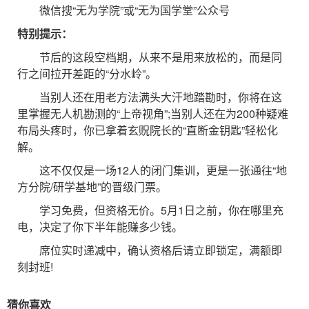
微信搜“无为学院”或“无为国学堂”公众号
特别提示：
节后的这段空档期，从来不是用来放松的，而是同
行之间拉开差距的“分水岭”。
当别人还在用老方法满头大汗地踏勘时，你将在这
里掌握无人机勘测的“上帝视角”;当别人还在为200种疑难
布局头疼时，你已拿着玄贶院长的“直断金钥匙”轻松化
解。
这不仅仅是一场12人的闭门集训，更是一张通往“地
方分院/研学基地”的晋级门票。
学习免费，但资格无价。5月1日之前，你在哪里充
电，决定了你下半年能赚多少钱。
席位实时递减中，确认资格后请立即锁定，满额即
刻封班!
猜你喜欢