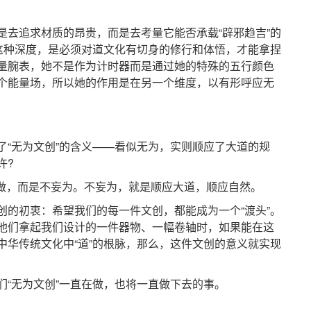
追求材质的昂贵，而是去考量它能否承载“辟邪趋吉”的
。这种深度，是必须对道文化有切身的修行和体悟，才能拿捏
量腕表，她不是作为计时器而是通过她的特殊的五行颜色
个能量场，所以她的作用是在另一个维度，以有形呼应无
无为文创”的含义——看似无为，实则顺应了大道的规
许?
做，而是不妄为。不妄为，就是顺应大道，顺应自然。
初衷：希望我们的每一件文创，都能成为一个“渡头”。
他们拿起我们设计的一件器物、一幅卷轴时，如果能在这
中华传统文化中“道”的根脉，那么，这件文创的意义就实现
无为文创”一直在做，也将一直做下去的事。