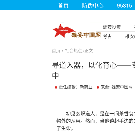
首页
防伪中心
95315
雄安投资
考古
雄安
首页
>
社会热点
>
正文
寻道入器，以化育心——专
中
责任编辑：新商业
来源:
雄安中国网
初见玄贶道人，是在一间茶香袅袅
物外的从容。然而，当他谈起手边的
了生命。