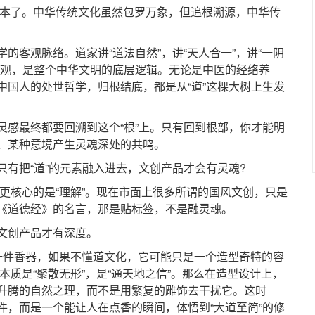
本了。中华传统文化虽然包罗万象，但追根溯源，中华传
客观脉络。道家讲“道法自然”，讲“天人合一”，讲“一阴
宙观，是整个中华文明的底层逻辑。无论是中医的经络养
中国人的处世哲学，归根结底，都是从“道”这棵大树上生发
最终都要回溯到这个“根”上。只有回到根部，你才能明
、某种意境产生灵魂深处的共鸣。
把“道”的元素融入进去，文创产品才会有灵魂?
核心的是“理解”。现在市面上很多所谓的国风文创，只是
《道德经》的名言，那是贴标签，不是融灵魂。
创产品才有深度。
件香器，如果不懂道文化，它可能只是一个造型奇特的容
本质是“聚散无形”，是“通天地之信”。那么在造型设计上，
升腾的自然之理，而不是用繁复的雕饰去干扰它。这时
件，而是一个能让人在点香的瞬间，体悟到“大道至简”的修