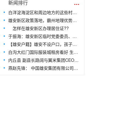
...
新闻排行
白洋淀海淀区和周边地方的这些村庄很可能要搬迁
雄安新区政策落地，霸州地理优势凸显
怎样在雄安新区办理居住证??
于振海：雄安新区临时党委委员、筹备工作委员会副主任
【雄安户籍】雄安不设户口，孩子凭居住证就近入学
白沟大红门国际服装城租房看好 生意惨淡
内丘县 副县长路阔与翼米集团CEO祝焱共同考察雄安新区
燕赵先锋： 中国雄安集团有限公司董事、副总经理翟伟