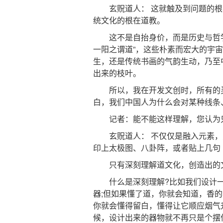
玄贶道人： 这就触及到问题的根
统文化的根在道教。
这不是自抬身价，而是历史与哲学的
一阳之谓道”，这些朴素而宏大的宇
生，还是传统书画的气韵生动，乃至
出来的枝叶。
所以，我在开发文创时，所有的灵感
白，我们中国人为什么会对某种线条
记者：能不能这样理解，您认为只有
玄贶道人： 不仅仅是融入元素，更
印上太极图、八卦阵，或者贴上几句
只有深刻理解道文化，创造出的文
什么是深刻理解?比如我们设计一
器;但如果懂了道，你就会知道，香的
你就会懂得留白，懂得让它顺应烟气
候，设计出来的器物就不再只是个摆