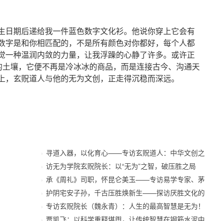
日期后递给我一件蓝色数字文化衫。他说你穿上它会有
数字是和你相匹配的，不是所有颜色对你都好，每个人都
觉一种温润内敛的力量，让我浮躁的心静了许多。或许正
”的土壤，它便不再是冷冰冰的商品，而是连接古今、沟通天
上，玄贶道人与他的无为文创，正走得沉稳而深远。
寻道入器，以化育心——专访玄贶道人：中华文创之
访无为学院玄贶院长：以“无为”之智，破压胜之局
承《周礼》司职，怀昆仑美玉——专访易学专家、茅
护阴宅安子孙，千古压胜焕新生——探访厌胜文化的
专访玄贶院长（魏永青）：人生的最高智慧是无为！
贾凯飞：以科学重释堪舆，让传统智慧在钢筋水泥中