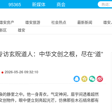
95365
新媒体
商会
雄安房产
雄安旅游
社会热点
最新新闻
雄安
新区
雄安
访玄贶道人：中华文创之根，尽在“道”
2026-05-26 09:32:10
的静室之中。他一身青衣，气定神闲，眉宇间透着超然
文创物件，眼中便立刻亮起光芒，仿佛那些木石绢帛都有