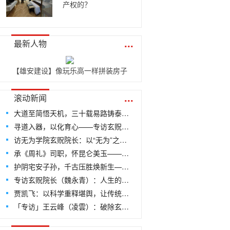
产权的？
...
最新人物
【雄安建设】像玩乐高一样拼装房子
...
滚动新闻
大道至简悟天机，三十载易路铸泰斗——专访当代国学泰斗、易量子老师王开勇
寻道入器，以化育心——专访玄贶道人：中华文创之根，尽在“道”中
访无为学院玄贶院长：以“无为”之智，破压胜之局——探寻文创传承的千年回响
承《周礼》司职，怀昆仑美玉——专访易学专家、茅山上清派79代弟子司瑶
护阴宅安子孙，千古压胜焕新生——探访厌胜文化的现代传承与无为学院文创的破局之路
专访玄贶院长（魏永青）：人生的最高智慧是无为！
贾凯飞：以科学重释堪舆，让传统智慧在钢筋水泥中“去魅”新生——记北京国培世纪教育科学技术院咸阳市分院院长贾凯飞
「专访」王云峰（凌雲）：破除玄学迷雾，融通古今之境——专访北京国培世纪教育科学技术院山东济南市分院长