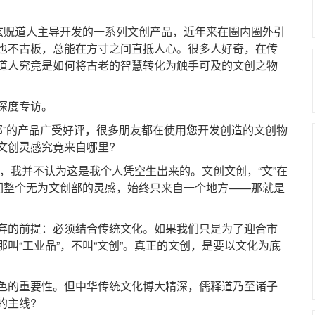
贶道人主导开发的一系列文创产品，近年来在圈内圈外引
也不古板，总能在方寸之间直抵人心。很多人好奇，在传
道人究竟是如何将古老的智慧转化为触手可及的文创之物
深度专访。
”的产品广受好评，很多朋友都在使用您开发创造的文创物
文创灵感究竟来自哪里?
我并不认为这是我个人凭空生出来的。文创文创，“文”在
我们整个无为文创部的灵感，始终只来自一个地方——那就是
的前提：必须结合传统文化。如果我们只是为了迎合市
叫“工业品”，不叫“文创”。真正的文创，是要以文化为底
的重要性。但中华传统文化博大精深，儒释道乃至诸子
的主线?