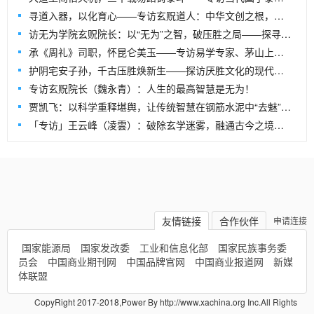
寻道入器，以化育心——专访玄贶道人：中华文创之根，尽在“道”中
访无为学院玄贶院长：以“无为”之智，破压胜之局——探寻文创传承的千年回响
承《周礼》司职，怀昆仑美玉——专访易学专家、茅山上清派79代弟子司瑶
护阴宅安子孙，千古压胜焕新生——探访厌胜文化的现代传承与无为学院文创的破局之路
专访玄贶院长（魏永青）：人生的最高智慧是无为！
贾凯飞：以科学重释堪舆，让传统智慧在钢筋水泥中“去魅”新生——记北京国培世纪教育科学技术院咸阳市分院院长贾凯飞
「专访」王云峰（凌雲）：破除玄学迷雾，融通古今之境——专访北京国培世纪教育科学技术院山东济南市分院长
友情链接
合作伙伴
申请连接
国家能源局
国家发改委
工业和信息化部
国家民族事务委
员会
中国商业期刊网
中国品牌官网
中国商业报道网
新媒
体联盟
CopyRight 2017-2018,Power By http://www.xachina.org Inc.All Rights