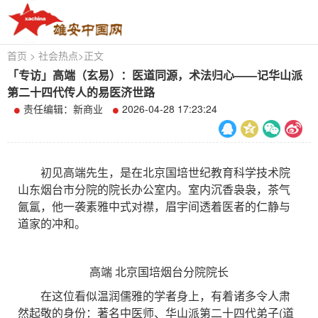
首页
>
社会热点
>
正文
「专访」高端（玄易）：医道同源，术法归心——记华山派
第二十四代传人的易医济世路
责任编辑：新商业
2026-04-28 17:23:24
初见高端先生，是在北京国培世纪教育科学技术院
山东烟台市分院的院长办公室内。室内沉香袅袅，茶气
氤氲，他一袭素雅中式对襟，眉宇间透着医者的仁静与
道家的冲和。
高端 北京国培烟台分院院长
在这位看似温润儒雅的学者身上，有着诸多令人肃
然起敬的身份：著名中医师、华山派第二十四代弟子(道