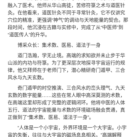
融入了医术。他师从华山高徒，苦修符箓之术与道医针
灸。在他看来，道医针灸不同于寻常针灸，它不仅讲究
穴位的精准，更强调“神气”的调动与天地能量的契合。那
段时间，他沉浸在古籍与实修中，完成了从“中医师”到
“道医传人”的升华。
博采众长：集术数、医易、道法于一身
道门浩瀚，学无止境。高端的求知欲并未止步于华
山派的内功与符箓。为了更深层次地探寻宇宙运行的规
律，他又拜师在于老师门下，潜心精研奇门遁甲、三合
风水与九天玄数。
奇门遁甲的时空推演、三合风水的峦头理气、九天
玄数的数字能量……这些在常人眼中高深莫测的术数，
在高端这里却形成了完整的逻辑闭环。他将中医的人体
五行、道法的宇宙能量与术数的环境磁场融会贯通，真
正做到了“集术数、医易、道法于一身”。
“人体是一个小宇宙，外界环境是一个大宇宙。小宇
宙的失衡，往往与大宇宙的磁场息息相关。”高端解释