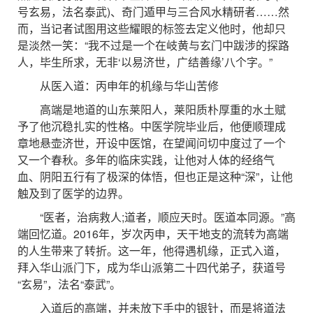
号玄易，法名泰武)、奇门遁甲与三合风水精研者……然
而，当记者试图用这些耀眼的标签去定义他时，他却只
是淡然一笑：“我不过是一个在岐黄与玄门中跋涉的探路
人，毕生所求，无非‘以易济世，广结善缘’八个字。”
从医入道：丙申年的机缘与华山苦修
高端是地道的山东莱阳人，莱阳质朴厚重的水土赋
予了他沉稳扎实的性格。中医学院毕业后，他便顺理成
章地悬壶济世，开设中医馆，在望闻问切中度过了一个
又一个春秋。多年的临床实践，让他对人体的经络气
血、阴阳五行有了极深的体悟，但也正是这种“深”，让他
触及到了医学的边界。
“医者，治病救人;道者，顺应天时。医道本同源。”高
端回忆道。2016年，岁次丙申，天干地支的流转为高端
的人生带来了转折。这一年，他得遇机缘，正式入道，
拜入华山派门下，成为华山派第二十四代弟子，获道号
“玄易”，法名“泰武”。
入道后的高端，并未放下手中的银针，而是将道法