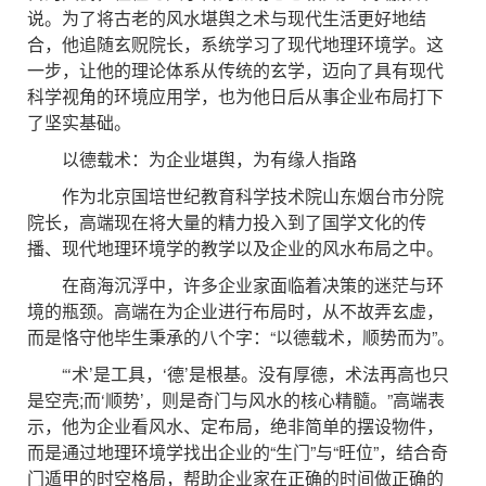
说。为了将古老的风水堪舆之术与现代生活更好地结
合，他追随玄贶院长，系统学习了现代地理环境学。这
一步，让他的理论体系从传统的玄学，迈向了具有现代
科学视角的环境应用学，也为他日后从事企业布局打下
了坚实基础。
以德载术：为企业堪舆，为有缘人指路
作为北京国培世纪教育科学技术院山东烟台市分院
院长，高端现在将大量的精力投入到了国学文化的传
播、现代地理环境学的教学以及企业的风水布局之中。
在商海沉浮中，许多企业家面临着决策的迷茫与环
境的瓶颈。高端在为企业进行布局时，从不故弄玄虚，
而是恪守他毕生秉承的八个字：“以德载术，顺势而为”。
“‘术’是工具，‘德’是根基。没有厚德，术法再高也只
是空壳;而‘顺势’，则是奇门与风水的核心精髓。”高端表
示，他为企业看风水、定布局，绝非简单的摆设物件，
而是通过地理环境学找出企业的“生门”与“旺位”，结合奇
门遁甲的时空格局，帮助企业家在正确的时间做正确的