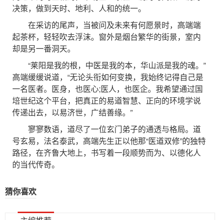
决策，做到天时、地利、人和的统一。
在采访的尾声，当被问及未来有何愿景时，高端端
起茶杯，轻轻吹去浮沫。窗外是烟台繁华的街景，室内
却是另一番洞天。
“莱阳是我的根，中医是我的本，华山派是我的魂。”
高端缓缓说道，“无论头衔如何变换，我始终记得自己是
一名医者。医身，也医心;医人，也医企。我希望通过国
培世纪这个平台，把真正的易道智慧、正向的环境学说
传递出去，以易济世，广结善缘。”
寥寥数语，道尽了一位玄门弟子的通透与格局。道
号玄易，法名泰武，高端先生正以他那“医道双修”的独特
路径，在齐鲁大地上，书写着一段顺势而为、以德化人
的当代传奇。
猜你喜欢
...