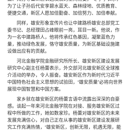
为了让子孙后代安享碧水蓝天、森林绿地、优质教育、
便捷交通，新区人愿加倍勤奋、加倍努力、加倍奉献。
同样，雄安形象宣传片也让中建路桥雄安总部党工
委书记、总经理田占峰眼前一亮，耳目一新。他说，作
为一名中建路桥人，他将传承红色基因，凝聚蓝色力
量，推动绿色发展，恪守雄安质量，为新区基础设施建
设做出应有的贡献。
河北金融学院金融研究所所长、雄安新区建设发展
研究中心副主任杨蕾表示，外交部河北雄安新区全球推
介活动的举办，令人振奋。雄安新区作为新时代习近平
中国特色社会主义思想的试验田，“雄安质量”必将向世界
展现中国智慧和中国方案。
家乡就在雄安新区的杨蕾言语中流露出深深的自豪
感。谈起一年来河北金融学院在对接、服务雄安新区过
程中所做的工作，她如数家珍。杨蕾对雄安新区的未来
发展充满信心，对自己正在从事的雄安新区建设发展研
究工作充满热情，“雄安新区，创新无限，机遇无限，能