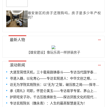
雄安新区的房子还限购吗，房子是多少年产权
的？
...
最新人物
【雄安建设】像玩乐高一样拼装房子
...
滚动新闻
大道至简悟天机，三十载易路铸泰斗——专访当代国学泰斗、易量子老师王开勇
寻道入器，以化育心——专访玄贶道人：中华文创之根，尽在“道”中
访无为学院玄贶院长：以“无为”之智，破压胜之局——探寻文创传承的千年回响
承《周礼》司职，怀昆仑美玉——专访易学专家、茅山上清派79代弟子司瑶
护阴宅安子孙，千古压胜焕新生——探访厌胜文化的现代传承与无为学院文创的破局之路
专访玄贶院长（魏永青）：人生的最高智慧是无为！