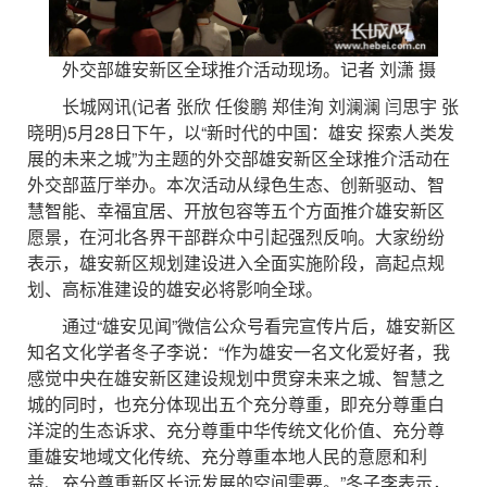
外交部雄安新区全球推介活动现场。记者 刘潇 摄
长城网讯(记者 张欣 任俊鹏 郑佳洵 刘澜澜 闫思宇 张
晓明)5月28日下午，以“新时代的中国：雄安 探索人类发
展的未来之城”为主题的外交部雄安新区全球推介活动在
外交部蓝厅举办。本次活动从绿色生态、创新驱动、智
慧智能、幸福宜居、开放包容等五个方面推介雄安新区
愿景，在河北各界干部群众中引起强烈反响。大家纷纷
表示，雄安新区规划建设进入全面实施阶段，高起点规
划、高标准建设的雄安必将影响全球。
通过“雄安见闻”微信公众号看完宣传片后，雄安新区
知名文化学者冬子李说：“作为雄安一名文化爱好者，我
感觉中央在雄安新区建设规划中贯穿未来之城、智慧之
城的同时，也充分体现出五个充分尊重，即充分尊重白
洋淀的生态诉求、充分尊重中华传统文化价值、充分尊
重雄安地域文化传统、充分尊重本地人民的意愿和利
益、充分尊重新区长远发展的空间需要。”冬子李表示，